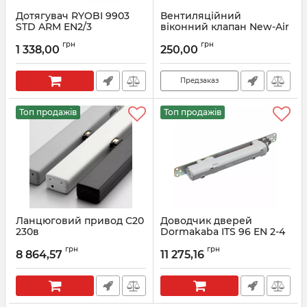
Дотягувач RYOBI 9903
Вентиляційний
STD ARM EN2/3
віконний клапан New-Air
Артикул:
RYO7000005185
Артикул:
New-air
грн
грн
1 338,00
250,00
Предзаказ
Топ продажів
Топ продажів
Ланцюговий привод С20
Доводчик дверей
230в
Dormakaba ITS 96 EN 2-4
грн
грн
8 864,57
11 275,16