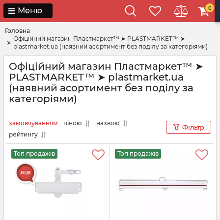
0
Меню
Головна
Офіційний магазин Пластмаркет™ ➤ PLASTMARKET™ ➤
plastmarket.ua (наявний асортимент без поділу за категоріями)
Офіційний магазин Пластмаркет™ ➤
PLASTMARKET™ ➤ plastmarket.ua
(наявний асортимент без поділу за
категоріями)
замовчуванням
ціною
назвою
Фільтр
рейтингу
Топ продажів
Топ продажів