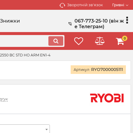
Зворотній зв'язок
Гривні
Знижки
067-773-25-10 (він ж
е Телеграм)
0
-2550 BC STD HO ARM EN1-4
RYO7000005111
Артикул:
дгук