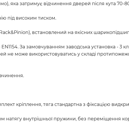
мо), яка затримує відчинення дверей після кута 70-
ію під високим тиском.
Rack&Pinion), встановлений на якісних шарикопідши
о EN1154. За замовчуванням заводська установка - 3 кл
рей не може використовуватись у складі протипожеж
зачинення.
мплект кріплення, тяга стандартна з фіксацією видк
м натягу внутрішньої пружини, без переміщення корп