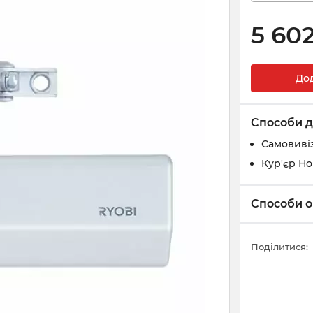
5 60
До
Способи д
Самовивіз
Кур'єр Н
Способи о
Поділитися: