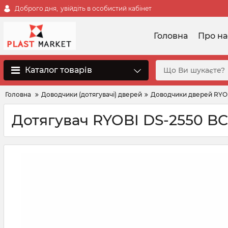
Доброго дня,
увійдіть в особистий кабінет
Головна
Про на
Каталог товарів
Головна
Доводчики (дотягувачі) дверей
Доводчики дверей RYO
Дотягувач RYOBI DS-2550 B