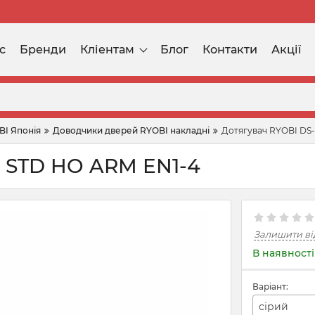
с
Бренди
Кліентам
Блог
Контакти
Акції
BI Японія
Доводчики дверей RYOBI накладні
Дотягувач RYOBI DS
C STD HO ARM EN1-4
Залишити ві
В наявності
Варіант:
сірий