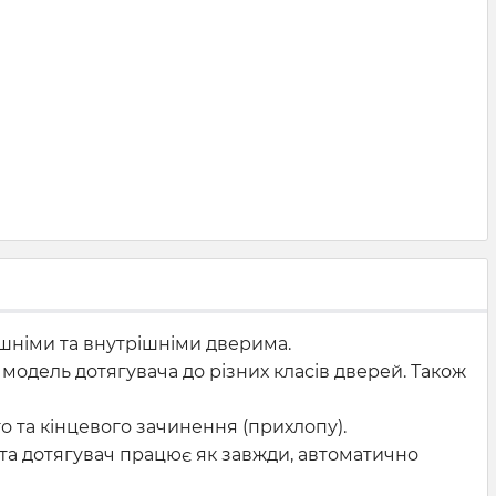
шніми та внутрішніми дверима.
модель дотягувача до різних класів дверей. Також
 та кінцевого зачинення (прихлопу).
ута дотягувач працює як завжди, автоматично