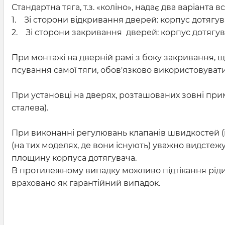
Стандартна тяга, т.з. «коліно», надає два варіанта
1. Зі сторони відкривання дверей: корпус дотягув
2. Зі сторони закривання дверей: корпус дотягува
При монтажі на дверній рамі з боку закривання, щ
псування самої тяги, обов'язково використовувати 
При установці на дверях, розташованих зовні при
сталева).
При виконанні регулювань клапанів швидкостей (іс
(на тих моделях, де вони існують) уважно видстеж
площину корпуса дотягувача.
В протилежному випадку можливо підтікання рідини
враховано як гарантійний випадок.