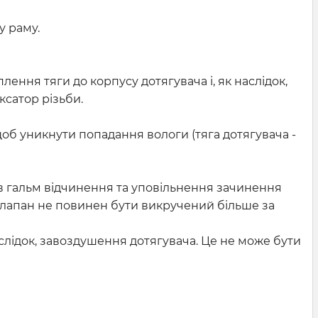
у раму.
ення тяги до корпусу дотягувача і, як наслідок,
ксатор різьби.
об уникнути попадання вологи (тяга дотягувача -
нів гальм відчинення та уповільнення зачинення
. Клапан не повинен бути викручений більше за
аслідок, завоздушення дотягувача. Це не може бути