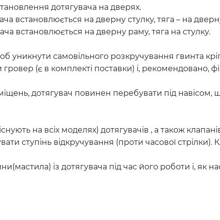
 встановлення дотягувача на дверях.
ача встановлюється на дверну стулку, тяга – на дверн
ча встановлюється на дверну раму, тяга на стулку.
об уникнути самовільного розкручування гвинта кріпл
гровер (є в комплекті поставки) і, рекомендовано, фі
міщень, дотягувач повинен перебувати під навісом, щ
нують на всіх моделях) дотягувачів , а також клапа
увати ступінь відкручування (проти часової стрілки)
(мастила) із дотягувача під час його роботи і, як н