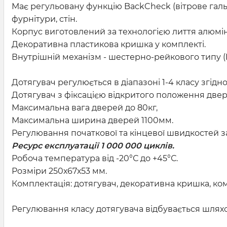
Має регульовану функцію BackCheck (вітрове галь
фурнітури, стін.
Корпус виготовлений за технологією лиття алюмін
Декоративна пластикова кришка у комплекті.
Внутрішній механізм - шестерно-рейкового типу (
Дотягувач регулюється в діапазоні 1-4 класу згідн
Дотягувач з фіксацією відкритого положення две
Максимальна вага дверей до 80кг,
Максимальна ширина дверей 1100мм.
Регулювання початкової та кінцевої швидкостей 
Ресурс експлуатації 1 000 000 циклів.
Робоча температура від -20°С до +45°С.
Розміри 250х67х53 мм.
Комплектація: дотягувач, декоративна кришка, ко
Регулювання класу дотягувача відбувається шляхо