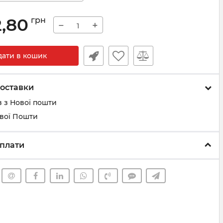
2,80
грн
−
+
дати в кошик
оставки
 з Нової пошти
ової Пошти
плати