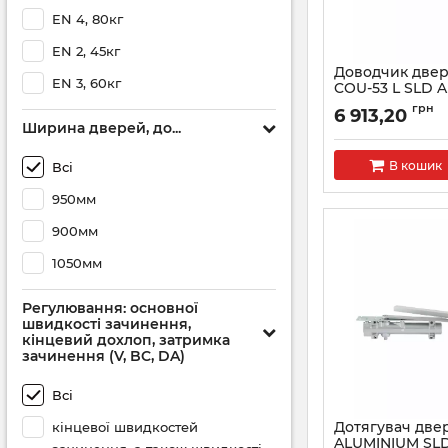
EN 4, 80кг
EN 2, 45кг
Доводчик двер
EN 3, 60кг
COU-53 L SLD 
Артикул:
RY270000
грн
6 913,20
Ширина дверей, до...
В кошик
Всі
950мм
900мм
1050мм
Регулювання: основної
швидкості зачинення,
кінцевий дохлоп, затримка
зачинення (V, BC, DA)
Всі
Дотягувач две
кінцевої швидкостей
ALUMINIUM SL