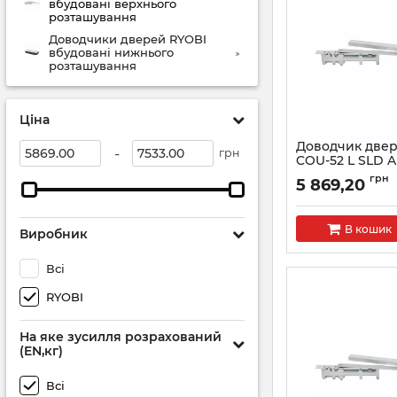
вбудовані верхнього
розташування
Доводчики дверей RYOBI
вбудовані нижнього
розташування
Ціна
Доводчик двер
-
грн
COU-52 L SLD 
Артикул:
RY270000
грн
5 869,20
В кошик
Виробник
Всі
RYOBI
На яке зусилля розрахований
(EN,кг)
Всі