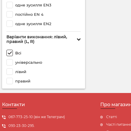
одне зусилля EN3
постійно EN 4
одне зусилля EN2
Варіанти виконання: лівий,
правий (L, R)
Всі
універсально
лівий
правий
Контакти
Про магази
067-773-25-10 (він же Телеграм)
Статті
Часті питанн
093-23-30-295.