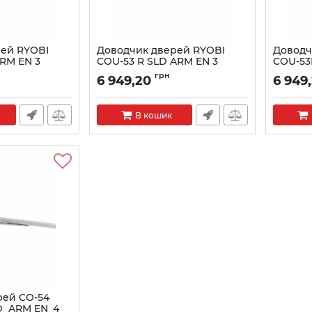
ей RYOBI
Доводчик дверей RYOBI
Доводч
ARM EN 3
COU-53 R SLD ARM EN 3
COU-53
05229
Артикул:
Артикул:RY27000005094
Артикул:
грн
6 949,20
6 949
В кошик
рей CO-54
D_ARM EN_4