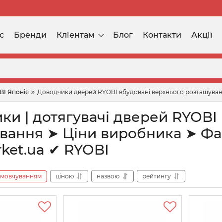
с
Бренди
Кліентам
Блог
Контакти
Акції
BI Японія
Доводчики дверей RYOBI вбудовані верхнього розташува
ки | дотягувачі дверей RYOBI
вання ➤ Ціни виробника ➤ Фах
rket.ua ✔ RYOBI
амовчуванням
ціною
назвою
рейтингу