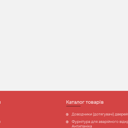
н
Каталог товарів
Доводчики (дотягувачі) дверей
я
Фурнітура для аварійного відкр
Антипаніка