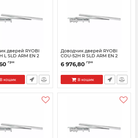
ик дверей RYOBI
Доводчик дверей RYOBI
H L SLD ARM EN 2
COU-52H R SLD ARM EN 2
RY27000005091
Артикул:
RY27000005092
грн
грн
,60
6 976,80
В кошик
В кошик