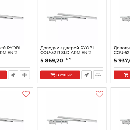
ей RYOBI
Доводчик дверей RYOBI
Доводч
ARM EN 2
COU-52 R SLD ARM EN 2
COU-52
05087
Артикул:
RY27000005086
Артикул:
грн
5 869,20
5 937
В кошик