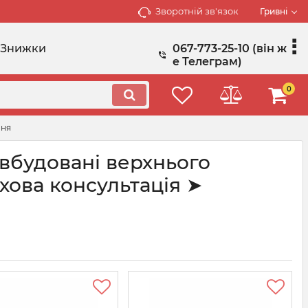
Зворотній зв'язок
Гривні
Знижки
067-773-25-10 (він ж
е Телеграм)
0
ння
 вбудовані верхнього
ова консультація ➤