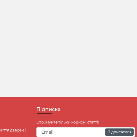
Підписка
Отримуйте тільки корисні статті!
иття дверей |
Підписатися