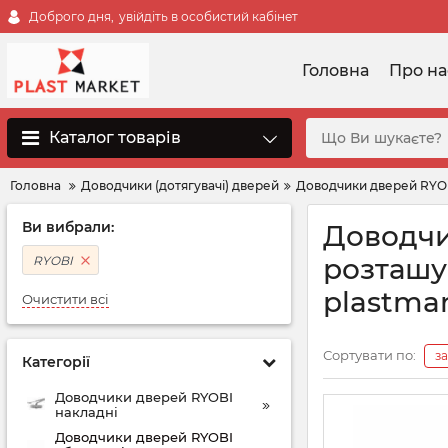
Доброго дня,
увійдіть в особистий кабінет
Головна
Про на
Каталог товарів
Головна
Доводчики (дотягувачі) дверей
Доводчики дверей RYO
Ви вибрали:
Доводчи
розташу
RYOBI
plastma
Очистити всі
Сортувати по:
з
Категорії
Доводчики дверей RYOBI
накладні
Доводчики дверей RYOBI