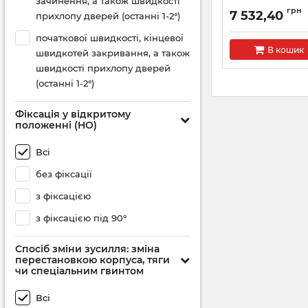
зачинення, а також швидкості
Артикул:
RY270000
грн
7 532,40
прихлопу дверей (останні 1-2°)
початкової швидкості, кінцевої
В кошик
швидкотей закривання, а також
швидкості прихлопу дверей
(останні 1-2°)
Фіксація у відкритому
положенні (HO)
Всі
без фіксації
з фіксацією
з фіксацією під 90°
Спосіб зміни зусилля: зміна
перестановкою корпуса, тяги
чи спеціальним гвинтом
Всі