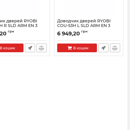
ик дверей RYOBI
Доводчик дверей RYOBI
H R SLD ARM EN 3
COU-53H L SLD ARM EN 3
RY27000005094
Артикул:
RY27000005093
грн
грн
,20
6 949,20
В кошик
В кошик