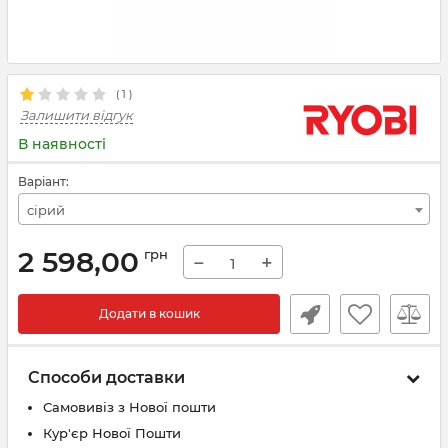
(
1
)
Залишити відгук
В наявності
Варіант:
сірий
2 598,00
грн
−
+
Додати в кошик
Способи доставки
Самовивіз з Нової пошти
Кур'єр Нової Пошти