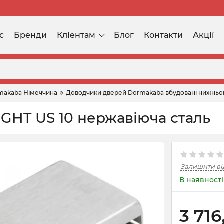
с
Бренди
Кліентам
Блог
Контакти
Акції
makaba Німеччина
Доводчики дверей Dormakaba вбудовані нижньо
GHT US 10 нержавіюча сталь
Залишити ві
В наявності
3 716