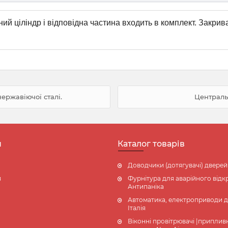
ціліндр і відповідна частина входить в комплект. Закрива
ержавіючої сталі.
Централь
н
Каталог товарів
Доводчики (дотягувачі) дверей
я
Фурнітура для аварійного відкр
Антипаніка
Автоматика, електроприводи д
Італія
Віконні провітрювачі |приплив