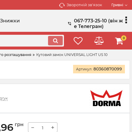
Зворотній зв'язок
Гривні
Знижки
067-773-25-10 (він ж
е Телеграм)
0
го розташування
Кутовий замок UNIVERSAL LIGHT US 10
80360870099
Артикул:
дгук
,96
грн
−
+