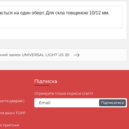
ється на один оберт. Для скла товщиною 10/12 мм.
ний замок UNIVERSAL LIGHT US 20
Підписка
Отримуйте тільки корисні статті!
иття дверей |
Підписатися
ля вікон TOPP
ні приточні