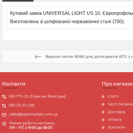
Кутовий замок UNIVERSAL LIGHT US 10. Європрофільний 
Виготовлена зі шліфованої нержавіючої сталі (700).
Верхня петля 8066 для дотягувачів BTS з н
Контакти
Про магази
067-773-25-10 (він же Телеграм)
Статті
Часті питанн
093-23-30-295.
Доставка
sales@plastmarket.com.ua
Оплата
Режим роботи магазину:
Контакти
ПН - ПТ: з 9:00 до 18:00