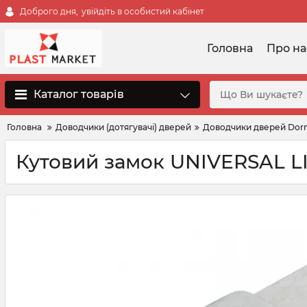
Доброго дня,
увійдіть в особистий кабінет
Головна
Про на
Каталог товарів
Головна
Доводчики (дотягувачі) дверей
Доводчики дверей Dor
Кутовий замок UNIVERSAL LI