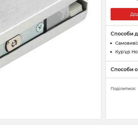
До
Способи д
Самовивіз
Кур'єр Н
Способи о
Поділитися: