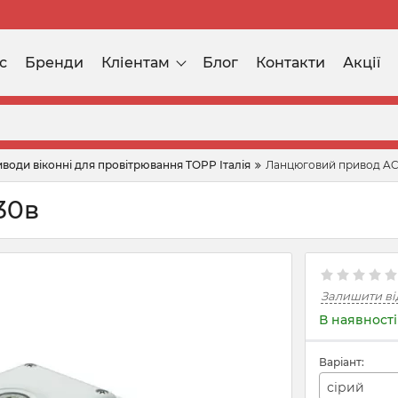
с
Бренди
Кліентам
Блог
Контакти
Акції
води віконні для провітрювання TOPP Італія
Ланцюговий привод AC
30в
Залишити ві
В наявності
Варіант:
сірий