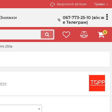
Зворотній зв'язок
Гривні
Знижки
067-773-25-10 (він ж
е Телеграм)
0
K4 230в
дгук