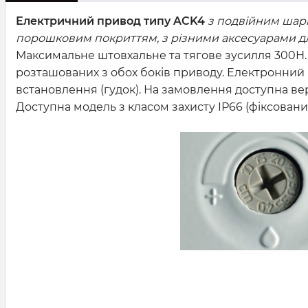
Електричний привод типу ACK4
з подвійним шар
порошковим покриттям, з різними аксесуарами для
Максимальне штовхальне та тягове зусилля 300Н. Р
розташованих з обох боків приводу. Електронни
встановлення (гудок). На замовлення доступна вер
Доступна модель з класом захисту ІР66 (фіксований