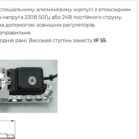
 спеціальному алюмінієвому корпусі з епоксидним
 напруга 230В 50Гц або 24В постійного струму.
 за допомогою зовнішніх регуляторів,
 неправильне
одній рамі. Високий ступінь захисту
ІР 55
.