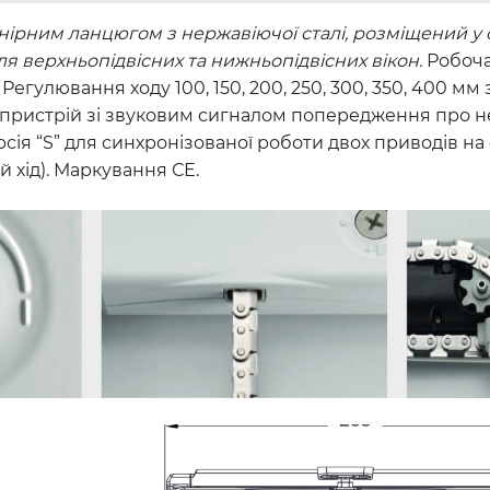
нірним ланцюгом з нержавіючої сталі, розміщений у
 верхньопідвісних та нижньопідвісних вікон.
Робоча
егулювання ходу 100, 150, 200, 250, 300, 350, 400 мм
й пристрій зі звуковим сигналом попередження про
сія “S” для синхронізованої роботи двох приводів на 
 хід). Маркування СЕ.