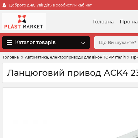
Доброго дня,
увійдіть в особистий кабінет
Головна
Про на
Каталог товарів
Головна
Автоматика, електроприводи для вікон TOPP Італія
При
Ланцюговий привод ACK4 2