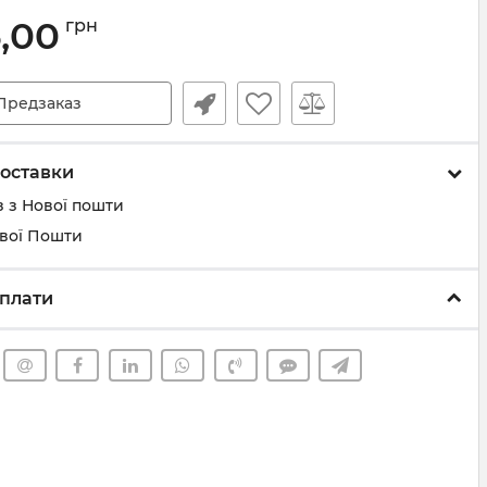
6,00
грн
Предзаказ
оставки
 з Нової пошти
ової Пошти
плати