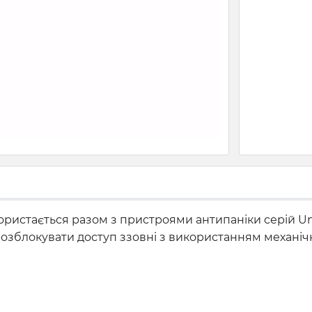
истається разом з пристроями антипаніки серій Unive
озблокувати доступ ззовні з використанням механіч