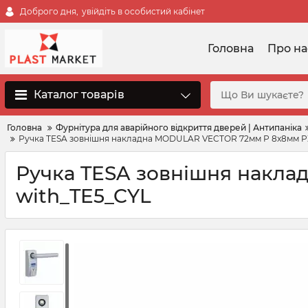
Доброго дня,
увійдіть в особистий кабінет
Головна
Про на
Каталог товарів
Головна
Фурнітура для аварійного відкриття дверей | Антипаніка
Ручка TESA зовнішня накладна MODULAR VECTOR 72мм P 8x8мм P
Ручка TESA зовнішня накл
with_TE5_CYL