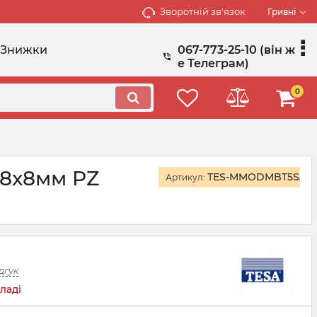
Зворотній зв'язок
Гривні
Знижки
067-773-25-10 (він ж
е Телеграм)
0
 8x8мм PZ
TES-MMODMBT5SAT
Артикул:
дгук
ладі