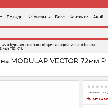
с
Бренди
Кліентам
Блог
Контакти
Акції
Фурнітура для аварійного відкриття дверей | Антипаніка Tesa
Z with_TE5_CYL
адна MODULAR VECTOR 72мм P
Залишити ві
Немає на ск